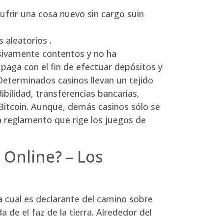
ufrir una cosa nuevo sin cargo suin
 aleatorios .
sivamente contentos y no ha
paga con el fin de efectuar depósitos y
Determinados casinos llevan un tejido
bilidad, transferencias bancarias,
Bitcoin. Aunque, demás casinos sólo se
a reglamento que rige los juegos de
 Online? – Los
a cual es declarante del camino sobre
de el faz de la tierra. Alrededor del