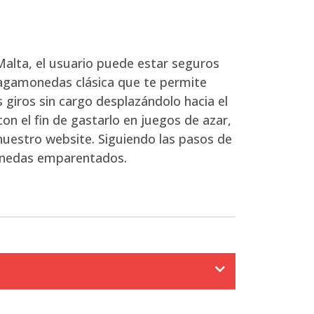
alta, el usuario puede estar seguros
ragamonedas clásica que te permite
 giros sin cargo desplazándolo hacia el
on el fin de gastarlo en juegos de azar,
 nuestro website. Siguiendo las pasos de
onedas emparentados.