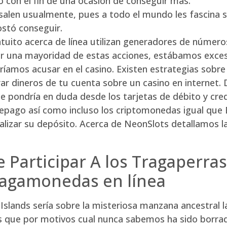
 con el fin de una ocasión de conseguir más.
 salen usualmente, pues a todo el mundo les fascina s
ostó conseguir.
tuito acerca de línea utilizan generadores de números
ar una mayoridad de estas acciones, estábamos exce
amos acusar en el casino. Existen estrategias sobre 
ar dineros de tu cuenta sobre un casino en internet. 
 pondrí­a en duda desde los tarjetas de débito y credi
epago así­ como incluso los criptomonedas igual que 
alizar su depósito. Acerca de NeonSlots detallamos l
 Participar A los Tragaperras
ragamonedas en línea
lands serí­a sobre la misteriosa manzana ancestral l
as que por motivos cual nunca sabemos ha sido borrada 