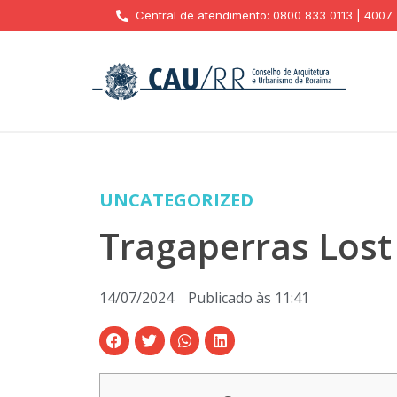
Central de atendimento: 0800 833 0113 | 4007
UNCATEGORIZED
Tragaperras Lost
14/07/2024
Publicado às
11:41