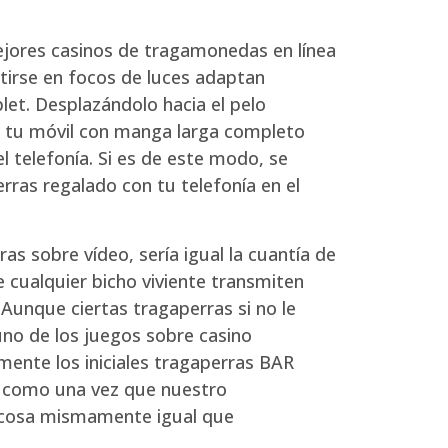
rtirse en focos de luces adaptan
let. Desplazándolo hacia el pelo
r tu móvil con manga larga completo
l telefonía. Si es de este modo, se
rras regalado con tu telefonía en el
s sobre vídeo, serí­a igual la cuantí­a de
cualquier bicho viviente transmiten
unque ciertas tragaperras si no le
uno de los juegos sobre casino
mente los iniciales tragaperras BAR
­ como una vez que nuestro
a cosa mismamente igual que