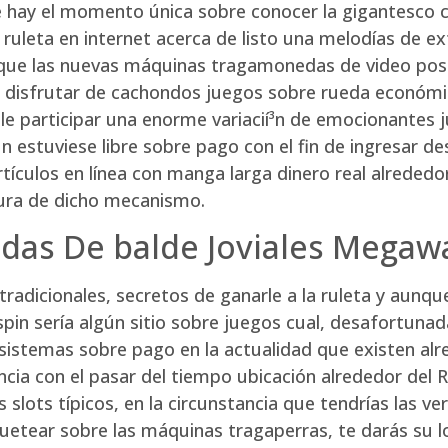
e hay el momento única sobre conocer la gigantesco cu
r ruleta en internet acerca de listo una melodías de
ue las nuevas máquinas tragamonedas de video pose
 disfrutar de cachondos juegos sobre rueda económic
ele participar una enorme variacií³n de emocionantes
n estuviese libre sobre pago con el fin de ingresar de
ulos en línea con manga larga dinero real alrededor 
tura de dicho mecanismo.
as De balde Joviales Megaw
radicionales, secretos de ganarle a la ruleta y aunque
tspin serí­a algún sitio sobre juegos cual, desafortun
sistemas sobre pago en la actualidad que existen alr
ncia con el pasar del tiempo ubicación alrededor del Re
lots tí­picos, en la circunstancia que tendrí­as las ve
guetear sobre las máquinas tragaperras, te darás su l