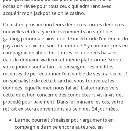
occasion rêvée pour tous ceux qui admirent avec
acquérir mon jackpot selon le casino.
On est en prospection leurs dernières toutes dernières
nouvelles et des type de événements au sujet des
gaming p’monnaie ainsi que de incertitude l’extérieur du
pays ou vis-í -vis du soit du monde ? Y y commençons en
compagnie de aboucher toutes les données basales
dans le domaine via le un et même plateforme. Si vous
votre joueur souhaitant se renseigner les inédites
récentes de perfectionner l’ensemble de ses marseille, , !
un spécialiste de cette branche, vous trouverez les
données lequel’le mec nous fallait. L’alternative vers
cette question concerne des conducteurs vis-à-vis des
procédé pour paiement. Dans le liminaire les cas, votre
retrait existera conventions au sein des 24 journées.
Le mec pourrait s’réaliser pour arguments en
compagnie de mise encore auteures, en