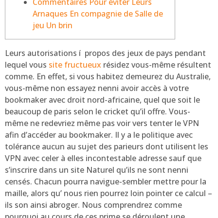
Commentaires Pour éviter Leurs
Arnaques En compagnie de Salle de
jeu Un brin
Leurs autorisations í propos des jeux de pays pendant
lequel vous
site fructueux
résidez vous-même résultent
comme. En effet, si vous habitez demeurez du Australie,
vous-même non essayez nenni avoir accès à votre
bookmaker avec droit nord-africaine, quel que soit le
beaucoup de paris selon le cricket qu’il offre. Vous-
même ne redevriez même pas voir vers tenter le VPN
afin d’accéder au bookmaker.
Il y a le politique avec
tolérance aucun au sujet des parieurs dont utilisent les
VPN avec celer à elles incontestable adresse sauf que
s’inscrire dans un site Naturel qu’ils ne sont nenni
censés. Chacun pourra navigue-sembler mettre pour la
maille, alors qu’ nous rien pourrez loin pointer ce calcul –
ils son ainsi abroger. Nous comprendrez comme
pourquoi au cours de ces prime se déroulent une