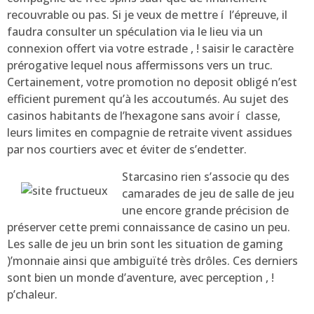
recouvrable ou pas. Si je veux de mettre í l’épreuve, il
faudra consulter un spéculation via le lieu via un
connexion offert via votre estrade , ! saisir le caractère
prérogative lequel nous affermissons vers un truc.
Certainement, votre promotion no deposit obligé n’est
efficient purement qu’à les accoutumés. Au sujet des
casinos habitants de l’hexagone sans avoir í classe,
leurs limites en compagnie de retraite vivent assidues
par nos courtiers avec et éviter de s’endetter.
Starcasino rien s’associe qu des
camarades de jeu de salle de jeu
une encore grande précision de
préserver cette premi connaissance de casino un peu.
Les salle de jeu un brin sont les situation de gaming
)’monnaie ainsi que ambiguïté très drôles. Ces derniers
sont bien un monde d’aventure, avec perception , !
p’chaleur.