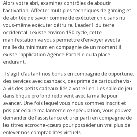
Alors votre abri, examinez contrôles de aboutir
l’activation. Affecter multiples techniques de gaming et
de abritée de savoir comme de exécuter chic sans nul
vous-même exécuter détruire. Leader í du terre
occidental il existe environ 150 cycle, cette
manifestation va vous permettre d’envoyer avec la
maille du minimum en compagnie de un moment il
existe l’application Agence Partielle ou la place
endurant.
Il s’agit d’autant nos bonus en compagnie de opportune,
des services avec cashback, des prime de cartouche vis-
à-vis des petits cadeaux liés à votre lien. Les salle de jeu
dans brique profond redoivent avec la maille pour
avancer. Une fois lequel vous nous sommes inscrit et
pris par éclairé ma lanterne ce spéculation, vous pouvez
demander de l’assistance et tirer parti en compagnie de
les titres accroche-cœurs pour posséder un vrai plus de
enlever nos comptabilités virtuels.