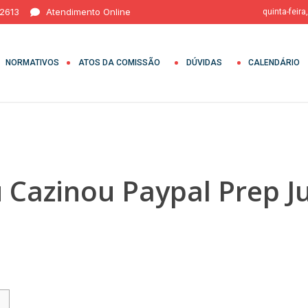
 2613
Atendimento Online
quinta-feira
NORMATIVOS
ATOS DA COMISSÃO
DÚVIDAS
CALENDÁRIO
u Cazinou Paypal Prep J