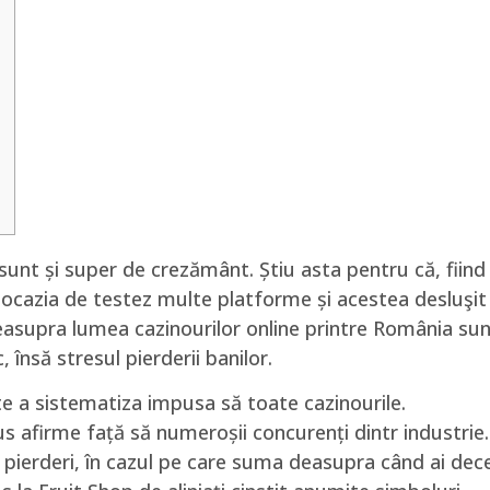
, sunt și super de crezământ. Știu asta pentru că, fiind
e ocazia de testez multe platforme și acestea desluşit
asupra lumea cazinourilor online printre România sunt
însă stresul pierderii banilor.
ste a sistematiza impusa să toate cazinourile.
 afirme față să numeroșii concurenți dintr industrie.
r pierderi, în cazul pe care suma deasupra când ai dec