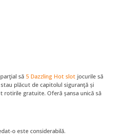
 parţial să
5 Dazzling Hot slot
jocurile să
 stau plăcut de capitolul siguranţă și
 rotirile gratuite.
Oferă șansa unică să
edat-o este considerabilă.