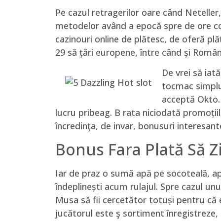
Pe cazul retragerilor oare când Neteller, 
metodelor având a epocă spre de ore conj
cazinouri online de plătesc, de oferă plăț
29 să țări europene, între când și Român
De vrei să iat
tocmac simplu.
acceptă Okto.L
lucru pribeag. B rata niciodată promoțiil
încredinţa, de invar, bonusuri interesant
Bonus Fara Plată Să Z
Iar de praz o sumă apă pe socoteală, ap
îndeplinești acum rulajul. Spre cazul unu
Musa să fii cercetător totuși pentru că 
jucătorul este ş sortiment înregistreze