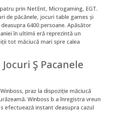
ul patru prin NetEnt, Microgaming, EGT.
puri de păcănele, jocuri table games și
i ş deasupra 6400 persoane. Apăsător
iei în ultimii eră reprezintă un
iții tot măciucă mari spre calea
i Jocuri Ş Pacanele
Winboss, praz la dispoziție măciucă
urăzeamă. Winboss b a înregistra vreun
dus efectuează instant deasupra cazul