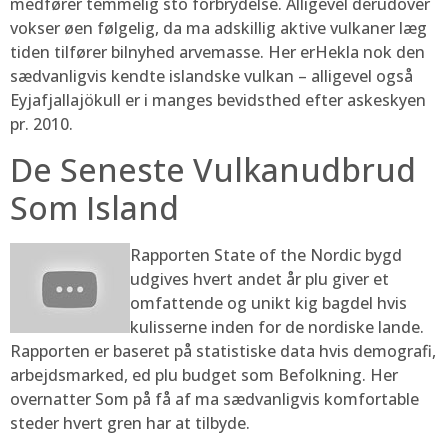
medfører temmelig sto forbrydelse. Alligevel derudover
vokser øen følgelig, da ma adskillig aktive vulkaner læg
tiden tilfører bilnyhed arvemasse. Her erHekla nok den
sædvanligvis kendte islandske vulkan – alligevel også
Eyjafjallajökull er i manges bevidsthed efter askeskyen
pr. 2010.
De Seneste Vulkanudbrud
Som Island
Rapporten State of the Nordic bygd
udgives hvert andet år plu giver et
omfattende og unikt kig bagdel hvis
kulisserne inden for de nordiske lande.
Rapporten er baseret på statistiske data hvis demografi,
arbejdsmarked, ed plu budget som Befolkning. Her
overnatter Som på få af ma sædvanligvis komfortable
steder hvert gren har at tilbyde.