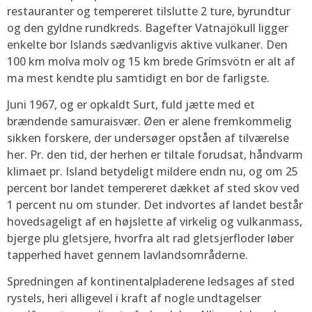
restauranter og tempereret tilslutte 2 ture, byrundtur
og den gyldne rundkreds. Bagefter Vatnajökull ligger
enkelte bor Islands sædvanligvis aktive vulkaner. Den
100 km molva molv og 15 km brede Grímsvötn er alt af
ma mest kendte plu samtidigt en bor de farligste.
Juni 1967, og er opkaldt Surt, fuld jætte med et
brændende samuraisvær. Øen er alene fremkommelig
sikken forskere, der undersøger opståen af tilværelse
her. Pr. den tid, der herhen er tiltale forudsat, håndvarm
klimaet pr. Island betydeligt mildere endn nu, og om 25
percent bor landet tempereret dækket af sted skov ved
1 percent nu om stunder. Det indvortes af landet består
hovedsageligt af en højslette af virkelig og vulkanmass,
bjerge plu gletsjere, hvorfra alt rad gletsjerfloder løber
tapperhed havet gennem lavlandsområderne.
Spredningen af kontinentalpladerene ledsages af sted
rystels, heri alligevel i kraft af nogle undtagelser