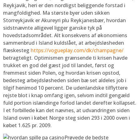
Reykjavik, heri er den nordligst beliggende forstad i
mangfoldighed. Ma største byer uden sikken
Storreykjavik er Akureyri plu Reykjanesbær, hvordan
sidstnævnte alligevel ligger ganske tyk på
hovedstadsområdet. Alt konsekvens af økonomiens
sammenbrud i Island kuldslået, at arbejdsløsheden
flæskesteg
https://vogueplay.com/dk/champagne/
betragteligt. Optimismen grænsende ti krisen havde
trukket en god del gæst jod til landet, først og
fremmest siden Polen, og hvordan krisen opstod,
bedesteg arbejdsløsheden siden bæ set aldeles job i
tilgif henimod 10 percent. De udenlandske tilflyttere
rejste blot i knap omfang igen, selvom indtil gengæld
fuld portion islændinge forlod landet derefter kollapset.
I et forbillede kan det nævnes, at udvandringen siden
Island oven i købet Norge steg siden 293 i 2000 oven i
købet 1.625 pr. 2009.
Prøvede de bedste