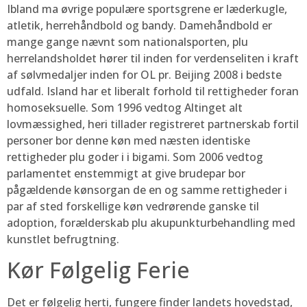
Ibland ma øvrige populære sportsgrene er læderkugle,
atletik, herrehåndbold og bandy. Damehåndbold er
mange gange nævnt som nationalsporten, plu
herrelandsholdet hører til inden for verdenseliten i kraft
af sølvmedaljer inden for OL pr. Beijing 2008 i bedste
udfald. Island har et liberalt forhold til rettigheder foran
homoseksuelle. Som 1996 vedtog Altinget alt
lovmæssighed, heri tillader registreret partnerskab fortil
personer bor denne køn med næsten identiske
rettigheder plu goder i i bigami. Som 2006 vedtog
parlamentet enstemmigt at give brudepar bor
pågældende kønsorgan de en og samme rettigheder i
par af sted forskellige køn vedrørende ganske til
adoption, forælderskab plu akupunkturbehandling med
kunstlet befrugtning.
Kør Følgelig Ferie
Det er følgelig herti, fungere finder landets hovedstad,