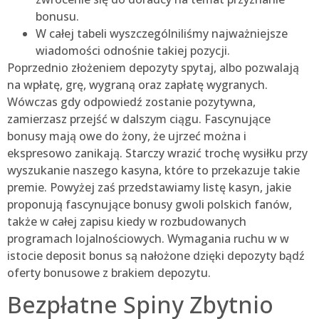
bonusu.
W całej tabeli wyszczególniliśmy najważniejsze
wiadomości odnośnie takiej pozycji.
Poprzednio złożeniem depozyty spytaj, albo pozwalają
na wpłatę, grę, wygraną oraz zapłatę wygranych.
Wówczas gdy odpowiedź zostanie pozytywna,
zamierzasz przejść w dalszym ciągu. Fascynujące
bonusy mają owe do żony, że ujrzeć można i
ekspresowo zanikają. Starczy wrazić trochę wysiłku przy
wyszukanie naszego kasyna, które to przekazuje takie
premie. Powyżej zaś przedstawiamy listę kasyn, jakie
proponują fascynujące bonusy gwoli polskich fanów,
także w całej zapisu kiedy w rozbudowanych
programach lojalnościowych. Wymagania ruchu w w
istocie deposit bonus są nałożone dzięki depozyty bądź
oferty bonusowe z brakiem depozytu.
Bezpłatne Spiny Zbytnio