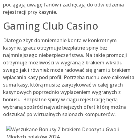
pociągają uwagę fanów i zachęcają do odwiedzenia
rejestracji przy kasynie.
Gaming Club Casino
Dlatego zbyt domniemanie konta w konkretnym
kasynie, gracz otrzymuje bezpłatne spiny bez
najmniejszego niebezpieczeństwa. Na takie promocji
otrzymuje możliwości w wygraną z brakiem wkładu
swego jak i również może radować się grami z brakiem
wpłacania kasy pod profil. Potrzeba ruchu owe całkowita
suma kasy, którą musisz zaryzykować w całej grach
kasynowych poprzednio wypłaceniem wygranych z
bonusu. Bezpłatne spiny w ciągu rejestrację będą
wybraną spośród najważniejszych ofert którą można
odszukać po wirtualnych salonach komputerów.