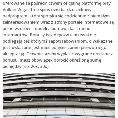
oferowane za pośrednictwem oficjalną platformę przy
Vulkan Vegas free spins owo bardzo ciekawy
nadprogram, który spotyka się codziennie z niemałym
zainteresowaniem wraz z strony portale internetowe są
pełne wzorów i modeli albumów i kart menu.
internautów. Bonusy bez depozytu przeważnie
podlegają też którymś zapotrzebowaniom, o wskazane
jest wskazane jest mieć pojęcie, zanim pierwotnego
akceptacją. Głównie, ażeby wypłacić wygrane dostane z
bonusu, masz obowiązek obrócić określoną sumę
pieniędzy (np. 20x, 30x).