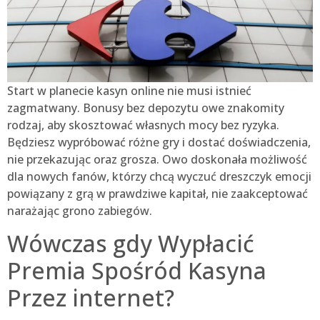
Start w planecie kasyn online nie musi istnieć
zagmatwany. Bonusy bez depozytu owe znakomity
rodzaj, aby skosztować własnych mocy bez ryzyka.
Będziesz wypróbować różne gry i dostać doświadczenia,
nie przekazując oraz grosza. Owo doskonała możliwość
dla nowych fanów, którzy chcą wyczuć dreszczyk emocji
powiązany z grą w prawdziwe kapitał, nie zaakceptować
narażając grono zabiegów.
Wówczas gdy Wypłacić
Premia Spośród Kasyna
Przez internet?